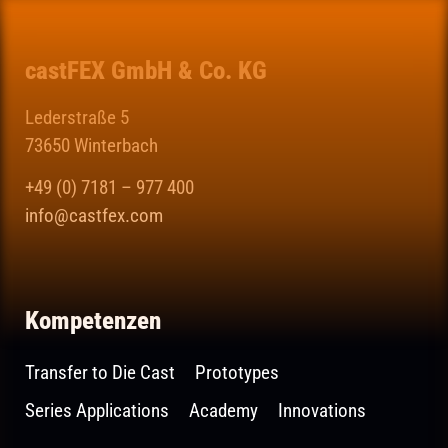
castFEX GmbH & Co. KG
Lederstraße 5
73650 Winterbach
+49 (0) 7181 – 977 400
info@castfex.com
Kompetenzen
Transfer to Die Cast
Prototypes
Series Applications
Academy
Innovations